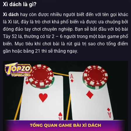
Xì dách là gì?
Xì dách
hay còn được nhiều người biết đến với tên gọi khác
là Xì lát, đây là trò chơi khá phổ biến và được ưa chuộng bởi
đông đảo tay chơi chuyên nghiệp. Bạn sẽ bắt đầu với bộ bài
Tây 52 lá, thường có từ 2 – 6 người trong một bàn game phổ
biến. Mục tiêu khi chơi bài là rút giá trị sao cho tổng điểm
gần hoặc bằng 21 thì sẽ thắng ngay.