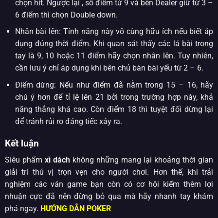
chọn hit. Ngược lại , số điểm từ 9 và bên Dealer giữ từ 3 –
6 điểm thì chọn Double down.
Nhân bài lên: Tính năng này vô cùng hữu ích nếu biết áp
dụng đúng thời điểm. Khi quan sát thấy các lá bài trong
tay là 9, 10 hoặc 11 điểm hãy chọn nhân lên. Tuy nhiên,
cần lưu ý chỉ áp dụng khi bên chủ bàn bài yếu từ 2 – 6.
Điểm dừng: Nếu như điểm đã nằm trong 15 – 16, hãy
chú ý hơn để tỉ lệ lên 21 bởi trong trường hợp này, khả
năng thắng khá cao. Còn điểm 18 thì tuyệt đối dừng lại
để tránh rủi ro đáng tiếc xảy ra.
Kết luận
Siêu phẩm
xì dách
không những mang lại khoảng thời gian
giải trí thú vị trọn vẹn cho người chơi. Hơn thế, khi trải
nghiệm các ván game bạn còn có cơ hội kiếm thêm lợi
nhuận cực đã nên đừng bỏ qua mà hãy nhanh tay khám
phá ngay.
HƯỚNG DẪN POKER