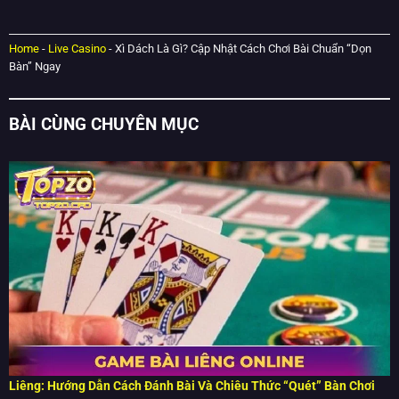
Home
-
Live Casino
-
Xì Dách Là Gì? Cập Nhật Cách Chơi Bài Chuẩn “Dọn
Bàn” Ngay
BÀI CÙNG CHUYÊN MỤC
Liêng: Hướng Dẫn Cách Đánh Bài Và Chiêu Thức “Quét” Bàn Chơi