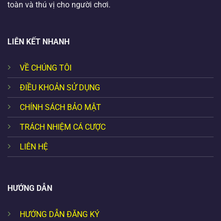
toàn và thú vị cho người chơi.
LIÊN KẾT NHANH
VỀ CHÚNG TÔI
ĐIỀU KHOẢN SỬ DỤNG
CHÍNH SÁCH BẢO MẬT
TRÁCH NHIỆM CÁ CƯỢC
LIÊN HỆ
HƯỚNG DẪN
HƯỚNG DẪN ĐĂNG KÝ