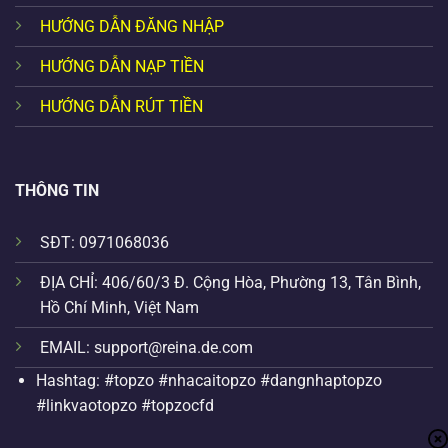
HƯỚNG DẪN ĐĂNG NHẬP
HƯỚNG DẪN NẠP TIỀN
HƯỚNG DẪN RÚT TIỀN
THÔNG TIN
SĐT:
0971068036
ĐỊA CHỈ:
406/60/3 Đ. Cộng Hòa, Phường 13, Tân Bình,
Hồ Chí Minh, Việt Nam
EMAIL:
support@reina.de.com
Hashtag: #topzo #nhacaitopzo #dangnhaptopzo
#linkvaotopzo #topzocfd